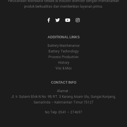
Perusahaan distributor terbaik di industri otomotif dengan memasarkan
produk berkualitas dan memberikan layanan prima.
ADDITIONAL LINKS
Battery Maintenance
Battery Technology
Process Production
History
Visi & Misi
CONTACT INFO
Alamat :
Jl. Ir. Sutami Blok N No. 9B RT. 3 Karang Asam Ulu, Sungai Kunjang,
Samarinda – Kalimantan Timur 75127
No Telp: 0541 – 274697